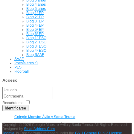
Blog 3 años
Blog 4 años
Blog 5 años
Blog 1º EP
Blog 2º EP
Blog 3º EP
Blog 4º EP
Blog 5º EP
Blog 6º EP
Blog 1º ESO
Blog 2º ESO
Blog 3º ESO
Blog 4º ESO
Blog SAAF
SAAF
Poesía eres tú
PES
Floorball
Acceso
Recuérdeme
Identificarse
Colegio Maestro Ávila y Santa Teresa
Copyright © 2026 Colegio Maestro Ávila y Santa Teresa. All Rights Reserved.
Designed by
SmartAddons.Com
Joomla!
is Free Software released under the
GNU General Public License.