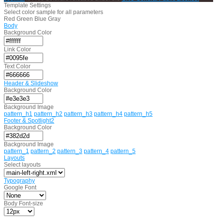
Template Settings
Select color sample for all parameters
Red
Green
Blue
Gray
Body
Background Color
Link Color
Text Color
Header & Slideshow
Background Color
Background Image
pattern_h1
pattern_h2
pattern_h3
pattern_h4
pattern_h5
Footer & Spotlight2
Background Color
Background Image
pattern_1
pattern_2
pattern_3
pattern_4
pattern_5
Layouts
Select layouts
Typography
Google Font
Body Font-size