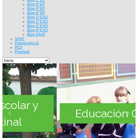
Blog 4º EP
Blog 5º EP
Blog 6º EP
Blog 1º ESO
Blog 2º ESO
Blog 3º ESO
Blog 4º ESO
Blog SAAF
SAAF
Poesía eres tú
PES
Floorball
Educación Gratuita