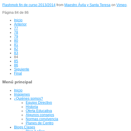
Flashmob fin de curso 2013/2014
from
Maestro Ávila y Santa Teresa
on
Vimeo
.
Página 84 de 86
Inicio
Anterior
77
78
79
80
81
82
83
84
85
86
Siguiente
Final
Menú principal
Inicio
Imágenes
¿Quiénes somos?
Equipo Directivo
Historia
Oferta Educativa
Algunos consejos
Normas convivencia
Planes de Centro
Blogs Clases