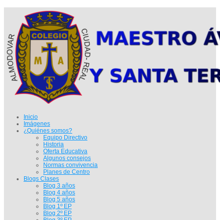
Inicio
Imágenes
¿Quiénes somos?
Equipo Directivo
Historia
Oferta Educativa
Algunos consejos
Normas convivencia
Planes de Centro
Blogs Clases
Blog 3 años
Blog 4 años
Blog 5 años
Blog 1º EP
Blog 2º EP
Blog 3º EP