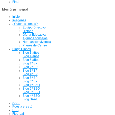
Final
Menú principal
Inicio
Imágenes
¿Quiénes somos?
Equipo Directivo
Historia
Oferta Educativa
Algunos consejos
Normas convivencia
Planes de Centro
Blogs Clases
Blog 3 años
Blog 4 años
Blog 5 años
Blog 1º EP
Blog 2º EP
Blog 3º EP
Blog 4º EP
Blog 5º EP
Blog 6º EP
Blog 1º ESO
Blog 2º ESO
Blog 3º ESO
Blog 4º ESO
Blog SAAF
SAAF
Poesía eres tú
PES
Floorball