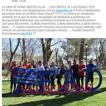
Visto: 1526
LA VIDA TE PONE OBSTÁCULOS ... LOS LÍMITES TE LOS PONES TÚ!!!!
El 29 de marzo, nos desplazamos con los
alumn@s de
4°ESO a Valdepeñas
para darlo todo en la AFAD Xtrem Race??????, la carrera de obstáculos
solidaria en la que el dinero recaudado se destinaría a personas con
discapacidad intelectual, que continúan luchando por la inclusión plena?
Qué gran día vivimos, cuántas emociones, cuánta adrenalina, cuánto barro y
agua .... Y cuántos obstáculos!!! Tenemos unos alumnos muyyy valientes, que
vivieron en primera persona que si puedes soñarlo .... Puedes hacerlo!!!!
Enhorabuena
chic@s!!!
??