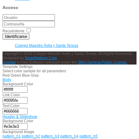
Acceso
Recuérdeme
Identificarse
Colegio Maestro Ávila y Santa Teresa
Copyright © 2026 Colegio Maestro Ávila y Santa Teresa. All Rights Reserved.
Designed by
SmartAddons.Com
Joomla!
is Free Software released under the
GNU General Public License.
Template Settings
Select color sample for all parameters
Red
Green
Blue
Gray
Body
Background Color
Link Color
Text Color
Header & Slideshow
Background Color
Background Image
pattern_h1
pattern_h2
pattern_h3
pattern_h4
pattern_h5