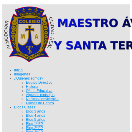
Inicio
Imágenes
¿Quiénes somos?
Equipo Directivo
Historia
Oferta Educativa
Algunos consejos
Normas convivencia
Planes de Centro
Blogs Clases
Blog 3 años
Blog 4 años
Blog 5 años
Blog 1º EP
Blog 2º EP
Blog 3º EP