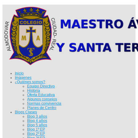
Inicio
Imágenes
¿Quiénes somos?
Equipo Directivo
Historia
Oferta Educativa
Algunos consejos
Normas convivencia
Planes de Centro
Blogs Clases
Blog 3 años
Blog 4 años
Blog 5 años
Blog 1º EP
Blog 2º EP
Blog 3º EP