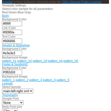
Joomla!
is Free Software released under the
GNU General Public License.
Template Settings
Select color sample for all parameters
Red
Green
Blue
Gray
Body
Background Color
Link Color
Text Color
Header & Slideshow
Background Color
Background Image
pattern_h1
pattern_h2
pattern_h3
pattern_h4
pattern_h5
Footer & Spotlight2
Background Color
Background Image
pattern_1
pattern_2
pattern_3
pattern_4
pattern_5
Layouts
Select layouts
Typography
Google Font
Body Font-size