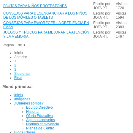
Escrito por
Visitas:
PAUTAS PARA NIÑOS PROTESTONES
JOTA P.T
1720
CONSEJOS PARA DESENGANCHAR A LOS NIÑOS
Escrito por
Visitas:
DE LOS MÓVILES O TABLETS
JOTA P.T.
1594
CONSEJOS PARA FAVORECER LA OBEDIENCIA EN
Escrito por
Visitas:
CASA
JOTA P.T.
2383
JUEGOS Y TRUCOS PARA MEJORAR LA ATENCIÓN
Escrito por
Visitas:
Y LA MEMORIA
JOTA P.T.
1467
Página 1 de 3
Inicio
Anterior
1
2
3
Siguiente
Final
Menú principal
Inicio
Imágenes
¿Quiénes somos?
Equipo Directivo
Historia
Oferta Educativa
Algunos consejos
Normas convivencia
Planes de Centro
Blogs Clases