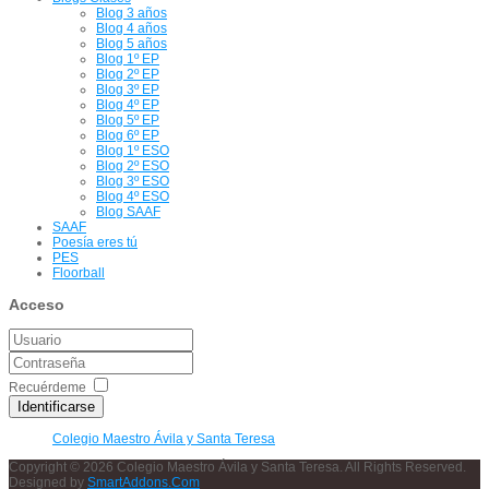
Blog 3 años
Blog 4 años
Blog 5 años
Blog 1º EP
Blog 2º EP
Blog 3º EP
Blog 4º EP
Blog 5º EP
Blog 6º EP
Blog 1º ESO
Blog 2º ESO
Blog 3º ESO
Blog 4º ESO
Blog SAAF
SAAF
Poesía eres tú
PES
Floorball
Acceso
Recuérdeme
Identificarse
Colegio Maestro Ávila y Santa Teresa
Copyright © 2026 Colegio Maestro Ávila y Santa Teresa. All Rights Reserved.
Designed by
SmartAddons.Com