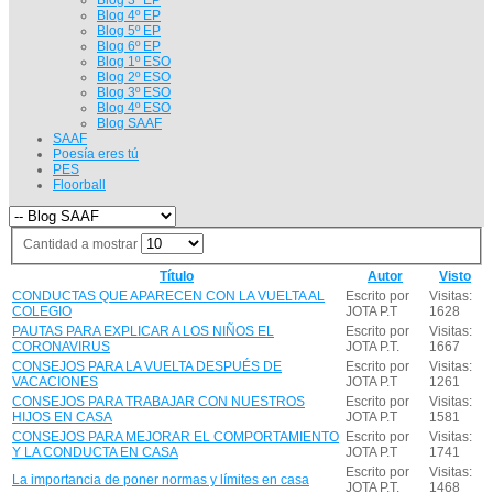
Blog 4º EP
Blog 5º EP
Blog 6º EP
Blog 1º ESO
Blog 2º ESO
Blog 3º ESO
Blog 4º ESO
Blog SAAF
SAAF
Poesía eres tú
PES
Floorball
Cantidad a mostrar
Título
Autor
Visto
CONDUCTAS QUE APARECEN CON LA VUELTA AL
Escrito por
Visitas:
COLEGIO
JOTA P.T
1628
PAUTAS PARA EXPLICAR A LOS NIÑOS EL
Escrito por
Visitas:
CORONAVIRUS
JOTA P.T.
1667
CONSEJOS PARA LA VUELTA DESPUÉS DE
Escrito por
Visitas:
VACACIONES
JOTA P.T
1261
CONSEJOS PARA TRABAJAR CON NUESTROS
Escrito por
Visitas:
HIJOS EN CASA
JOTA P.T
1581
CONSEJOS PARA MEJORAR EL COMPORTAMIENTO
Escrito por
Visitas:
Y LA CONDUCTA EN CASA
JOTA P.T
1741
Escrito por
Visitas:
La importancia de poner normas y límites en casa
JOTA P.T.
1468