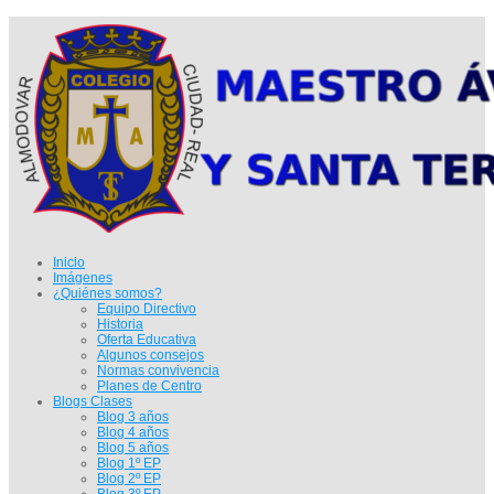
Inicio
Imágenes
¿Quiénes somos?
Equipo Directivo
Historia
Oferta Educativa
Algunos consejos
Normas convivencia
Planes de Centro
Blogs Clases
Blog 3 años
Blog 4 años
Blog 5 años
Blog 1º EP
Blog 2º EP
Blog 3º EP