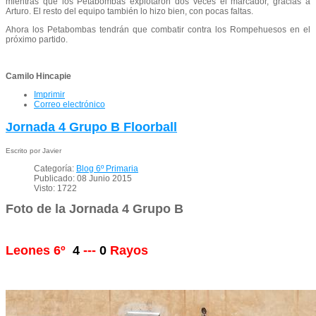
mientras que los Petabombas explotaron dos veces el marcador, gracias a
Arturo. El resto del equipo también lo hizo bien, con pocas faltas.
Ahora los Petabombas tendrán que combatir contra los Rompehuesos en el
próximo partido.
Camilo Hincapie
Imprimir
Correo electrónico
Jornada 4 Grupo B Floorball
Escrito por Javier
Categoría:
Blog 6º Primaria
Publicado: 08 Junio 2015
Visto: 1722
Foto de la Jornada 4 Grupo B
Leones 6º
4
---
0
Rayos