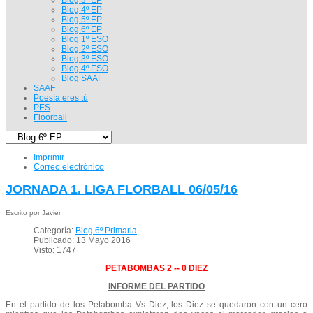
Blog 4º EP
Blog 5º EP
Blog 6º EP
Blog 1º ESO
Blog 2º ESO
Blog 3º ESO
Blog 4º ESO
Blog SAAF
SAAF
Poesía eres tú
PES
Floorball
Imprimir
Correo electrónico
JORNADA 1. LIGA FLORBALL 06/05/16
Escrito por Javier
Categoría:
Blog 6º Primaria
Publicado: 13 Mayo 2016
Visto: 1747
PETABOMBAS 2 -- 0 DIEZ
INFORME DEL PARTIDO
En el partido de los Petabomba Vs Diez, los Diez se quedaron con un cero