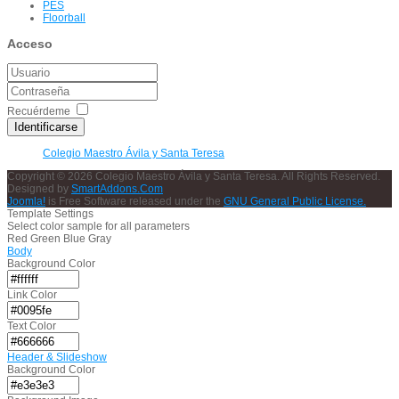
PES
Floorball
Acceso
Recuérdeme
Identificarse
Colegio Maestro Ávila y Santa Teresa
Copyright © 2026 Colegio Maestro Ávila y Santa Teresa. All Rights Reserved.
Designed by
SmartAddons.Com
Joomla!
is Free Software released under the
GNU General Public License.
Template Settings
Select color sample for all parameters
Red
Green
Blue
Gray
Body
Background Color
Link Color
Text Color
Header & Slideshow
Background Color