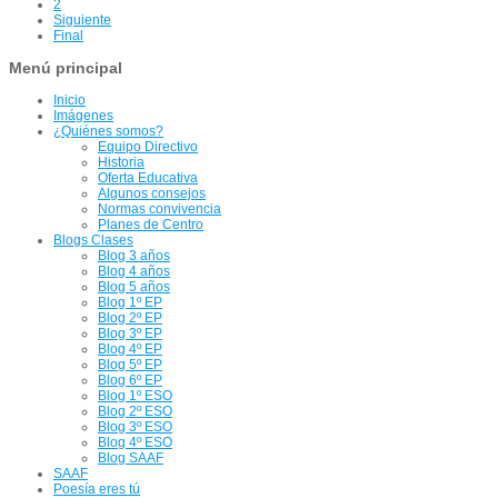
2
Siguiente
Final
Menú principal
Inicio
Imágenes
¿Quiénes somos?
Equipo Directivo
Historia
Oferta Educativa
Algunos consejos
Normas convivencia
Planes de Centro
Blogs Clases
Blog 3 años
Blog 4 años
Blog 5 años
Blog 1º EP
Blog 2º EP
Blog 3º EP
Blog 4º EP
Blog 5º EP
Blog 6º EP
Blog 1º ESO
Blog 2º ESO
Blog 3º ESO
Blog 4º ESO
Blog SAAF
SAAF
Poesía eres tú