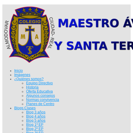
Inicio
Imágenes
¿Quiénes somos?
Equipo Directivo
Historia
Oferta Educativa
Algunos consejos
Normas convivencia
Planes de Centro
Blogs Clases
Blog 3 años
Blog 4 años
Blog 5 años
Blog 1º EP
Blog 2º EP
Blog 3º EP