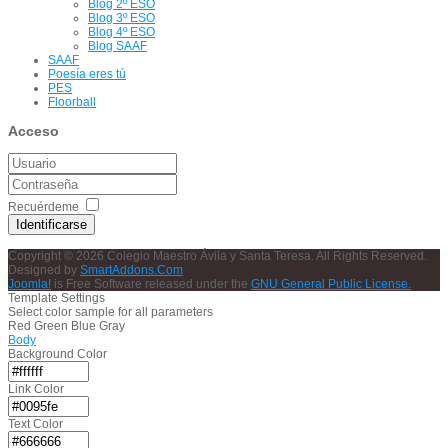
Blog 2º ESO
Blog 3º ESO
Blog 4º ESO
Blog SAAF
SAAF
Poesía eres tú
PES
Floorball
Acceso
Recuérdeme
Identificarse
Copyright © 2026 Colegio Maestro Ávila y Santa Teresa. All Rights Reserved.
Designed by
SmartAddons.Com
Joomla!
is Free Software released under the
GNU General Public License.
Template Settings
Select color sample for all parameters
Red
Green
Blue
Gray
Body
Background Color
Link Color
Text Color