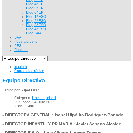
Blog 4º EP
Blog 5º EP
Blog 6º EP
Blog 1º ESO
Blog 2º ESO
Blog 3º ESO
Blog 4º ESO
Blog SAAF
SAAF
Poesía eres tú
PES
Floorball
Imprimir
Correo electrónico
Equipo Directivo
Escrito por Super User
Categoría:
Uncategorised
Publicado: 24 Julio 2012
Visto: 11998
- DIRECTORA GENERAL : Isabel Hipólito Rodríguez-Borlado
- DIRECTOR INFANTIL Y PRIMARIA : Javier Serrano Alcaide
- DIRECTOR E.S.O. : Luis Alberto Llorens Zamora